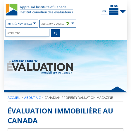
Contenu
PRINCIP
du
MENU
site
EN
AFFILIÉS PROVINCIAUX
ACCÈS AUX MEMBRES
ACCUEIL
>
ABOUT AIC
>
CANADIAN PROPERTY VALUATION MAGAZINE
2008 – VOLUME 52 – TOME 2
ÉVALUATION IMMOBILIÈRE AU
CANADA