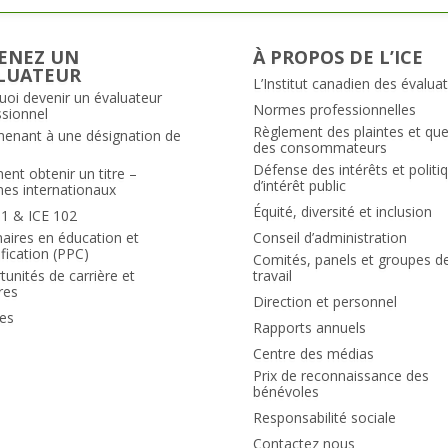
ENEZ UN
À PROPOS DE L’ICE
LUATEUR
L’Institut canadien des évalua
uoi devenir un évaluateur
Normes professionnelles
ssionnel
Règlement des plaintes et qu
menant à une désignation de
des consommateurs
Défense des intérêts et politi
nt obtenir un titre –
d’intérêt public
mes internationaux
Équité, diversité et inclusion
01 & ICE 102
aires en éducation et
Conseil d’administration
ification (PPC)
Comités, panels et groupes d
unités de carrière et
travail
ires
Direction et personnel
es
Rapports annuels
Centre des médias
Prix de reconnaissance des
bénévoles
Responsabilité sociale
Contactez nous