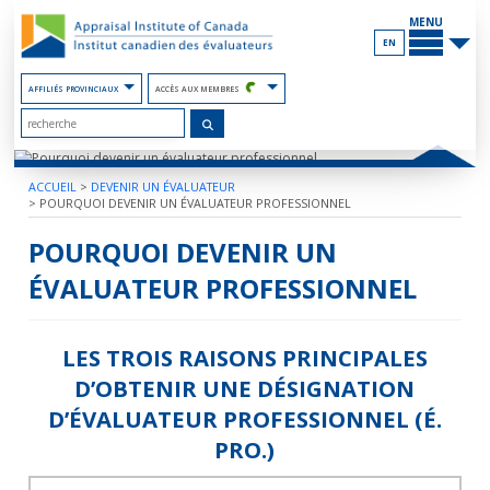
Contenu
PRINCIP
du
MENU
site
EN
AFFILIÉS PROVINCIAUX
ACCÈS AUX MEMBRES
ACCUEIL
>
DEVENIR UN ÉVALUATEUR
>
POURQUOI DEVENIR UN ÉVALUATEUR PROFESSIONNEL
POURQUOI DEVENIR UN
ÉVALUATEUR PROFESSIONNEL
LES TROIS RAISONS PRINCIPALES
D’OBTENIR UNE DÉSIGNATION
D’ÉVALUATEUR PROFESSIONNEL (É.
PRO.)