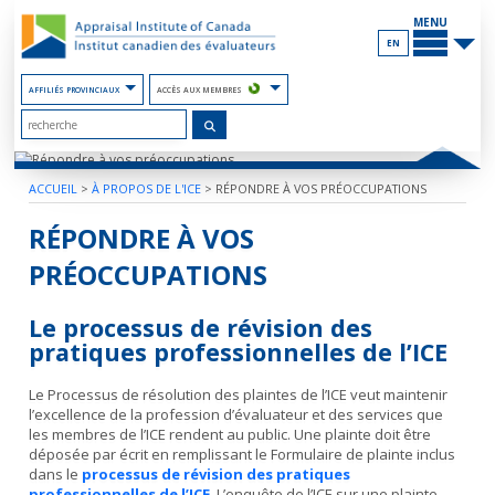
Contenu
PRINCIP
du
MENU
site
EN
AFFILIÉS PROVINCIAUX
ACCÈS AUX MEMBRES
ACCUEIL
>
À PROPOS DE L'ICE
>
RÉPONDRE À VOS PRÉOCCUPATIONS
RÉPONDRE À VOS
PRÉOCCUPATIONS
Le processus de révision des
pratiques professionnelles de l’ICE
Le Processus de résolution des plaintes de l’ICE veut maintenir
l’excellence de la profession d’évaluateur et des services que
les membres de l’ICE rendent au public. Une plainte doit être
déposée par écrit en remplissant le Formulaire de plainte inclus
dans le
processus de révision des pratiques
professionnelles de l’ICE
. L’enquête de l’ICE sur une plainte