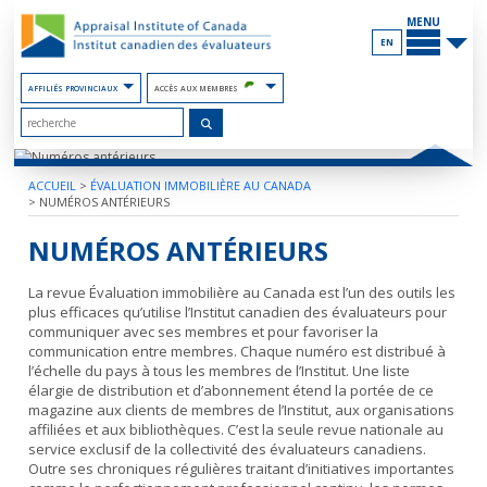
Contenu
PRINCIP
du
MENU
site
EN
AFFILIÉS PROVINCIAUX
ACCÈS AUX MEMBRES
ACCUEIL
>
ÉVALUATION IMMOBILIÈRE AU CANADA
>
NUMÉROS ANTÉRIEURS
NUMÉROS ANTÉRIEURS
La revue Évaluation immobilière au Canada est l’un des outils les
plus efficaces qu’utilise l’Institut canadien des évaluateurs pour
communiquer avec ses membres et pour favoriser la
communication entre membres. Chaque numéro est distribué à
l’échelle du pays à tous les membres de l’Institut. Une liste
élargie de distribution et d’abonnement étend la portée de ce
magazine aux clients de membres de l’Institut, aux organisations
affiliées et aux bibliothèques. C’est la seule revue nationale au
service exclusif de la collectivité des évaluateurs canadiens.
Outre ses chroniques régulières traitant d’initiatives importantes