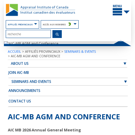
Contenu
PRINCIP
du
MENU
site
AFFILIÉS PROVINCIAUX
ACCÈS AUX MEMBRES
ACCUEIL
>
AFFILIÉS PROVINCIAUX
>
SEMINARS & EVENTS
>
AIC-MB AGM AND CONFERENCE
ABOUT US
JOIN AIC-MB
SEMINARS AND EVENTS
ANNOUNCEMENTS
CONTACT US
AIC-MB AGM AND CONFERENCE
AIC MB 2026 Annual General Meeting