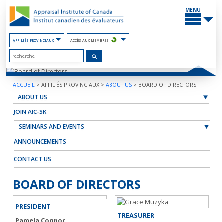
Contenu
PRINCIP
du
MENU
site
AFFILIÉS PROVINCIAUX
ACCÈS AUX MEMBRES
ACCUEIL
>
AFFILIÉS PROVINCIAUX
>
ABOUT US
>
BOARD OF DIRECTORS
ABOUT US
JOIN AIC-SK
SEMINARS AND EVENTS
ANNOUNCEMENTS
CONTACT US
BOARD OF DIRECTORS
PRESIDENT
TREASURER
Pamela Connor