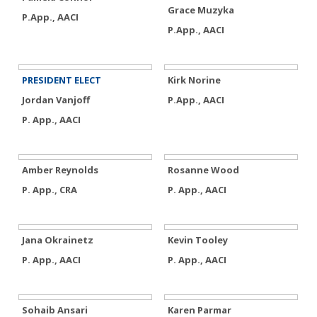
Grace Muzyka
P.App., AACI
P.App., AACI
PRESIDENT ELECT
Kirk Norine
Jordan Vanjoff
P.App., AACI
P. App., AACI
Amber Reynolds
Rosanne Wood
P. App., CRA
P. App., AACI
Jana Okrainetz
Kevin Tooley
P. App., AACI
P. App., AACI
Sohaib Ansari
Karen Parmar