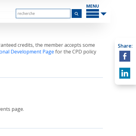
PRINCIPAL
MENU
aranteed credits, the member accepts some
Share:
ional Development Page
for the CPD policy
vents page.