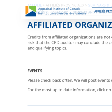
Contenu
ACCUEIL
>
AFFILIÉS PROVINCIAUX
>
SEMINARS & 
du
AFFILIÉS PR
ABOUT US
JOIN AIC-BC
SEMINARS AND EVENTS
site
AFFILIATED ORGANI
Credits from affiliated organizations are n
risk that the CPD auditor may conclude the cre
and qualifying topics.
EVENTS
Please check back often. We will post events
For the most up to date information, click on 