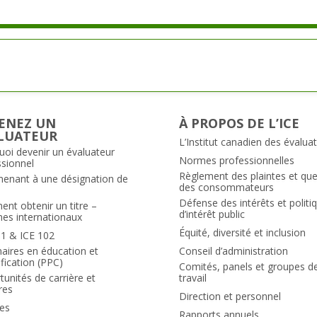
ENEZ UN
À PROPOS DE L’ICE
LUATEUR
L’Institut canadien des évalua
uoi devenir un évaluateur
Normes professionnelles
ssionnel
Règlement des plaintes et qu
menant à une désignation de
des consommateurs
Défense des intérêts et politi
nt obtenir un titre –
d’intérêt public
mes internationaux
Équité, diversité et inclusion
01 & ICE 102
aires en éducation et
Conseil d’administration
ification (PPC)
Comités, panels et groupes d
unités de carrière et
travail
ires
Direction et personnel
es
Rapports annuels